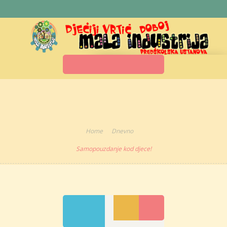
Kontaktirajte nas : +387 66 302 455
Samopouzdanje
kod djece!
Home
Dnevno
Samopouzdanje kod djece!
27
0
Nov