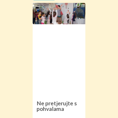
2017
Samopouzdanje
kod djece!
Donosimo devet
savjeta kako svom
mališanu možete
pomoći da postane
sretna,
samouvjerena i
uspješna osoba.
Ne pretjerujte s
pohvalama
Naravno da vaše