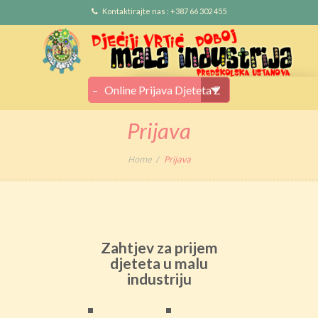
Kontaktirajte nas : +387 66 302 455
Prijava
Home
Prijava
Zahtjev za prijem
djeteta u malu
industriju