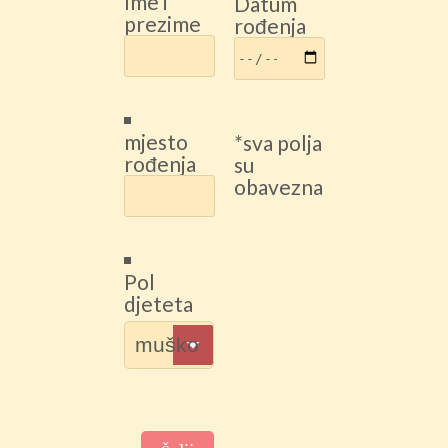
Ime i
Datum
prezime
rođenja
mjesto
*sva polja
rođenja
su
obavezna
Pol
djeteta