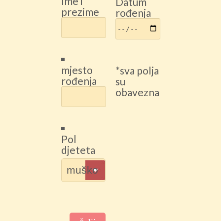
Ime i
Datum
prezime
rođenja
mjesto
*sva polja
rođenja
su
obavezna
Pol
djeteta