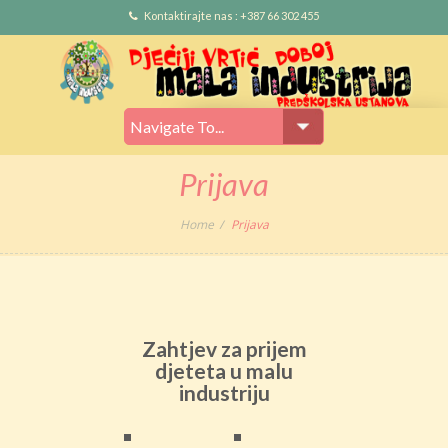
Kontaktirajte nas : +387 66 302 455
Prijava
Home
Prijava
Zahtjev za prijem
djeteta u malu
industriju